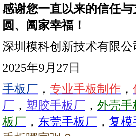
感谢您一直以来的信任与
圆、阖家幸福！
深圳模科创新技术有限公
2025
年
9
月27
日
手板厂
，
专业手板制作
，
厂
，
塑胶手板厂
，
外壳手
板厂
，
东莞手板厂
，
复模