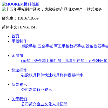
廖先生：
15816718559
简体中文
|
ENGLISH
首页
手板制作
塑胶手板
五金手板
军工手板
数码手板
设备仪器手
金属加工
cnc加工
钣金加工
车件加工
批量生产加工
五金冲压加
快速样件
硅胶模具样件
快速模具样件
吸塑样件
新闻资讯
公司新闻
行业资讯
关于我们
公司简介
企业文化
人才招聘