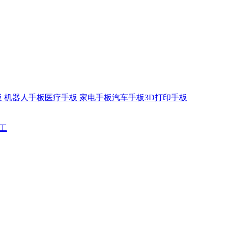
板
机器人手板
医疗手板
家电手板
汽车手板
3D打印手板
工