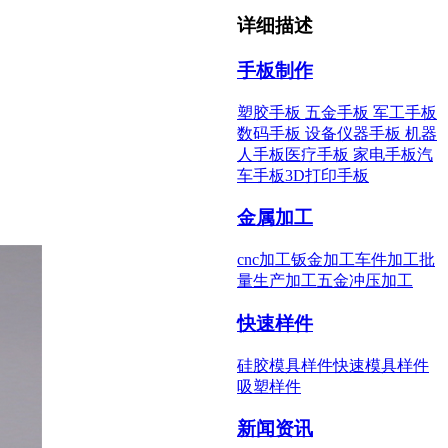
详细描述
手板制作
塑胶手板
五金手板
军工手板
数码手板
设备仪器手板
机器
人手板
医疗手板
家电手板
汽
车手板
3D打印手板
金属加工
cnc加工
钣金加工
车件加工
批
量生产加工
五金冲压加工
快速样件
硅胶模具样件
快速模具样件
吸塑样件
新闻资讯